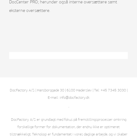
DocCenter PRO; herunder også interne oversættere samt
eksterne oversættere.
DocFactory A/S | Hansborggade 30 | 6100 Haderslev | Tel: +45 7345 3030 |
E-mail: info@docfactory.dk
´
DocFactory A/S er grundlagt med fokus på fremstillingsprocesser omkring
forskellige former for dokumentation, der endnu ikke er optimeret
tilstrækkeligt. Teknologi er fundamentet i vores daglige arbejde, og vi skaber