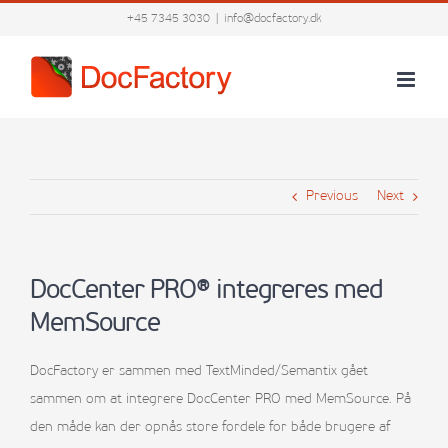
Skip
+45 7345 3030
|
info@docfactory.dk
to
content
Previous
Next
DocCenter PRO® integreres med
MemSource
DocFactory er sammen med TextMinded/Semantix gået
sammen om at integrere DocCenter PRO med MemSource. På
den måde kan der opnås store fordele for både brugere af