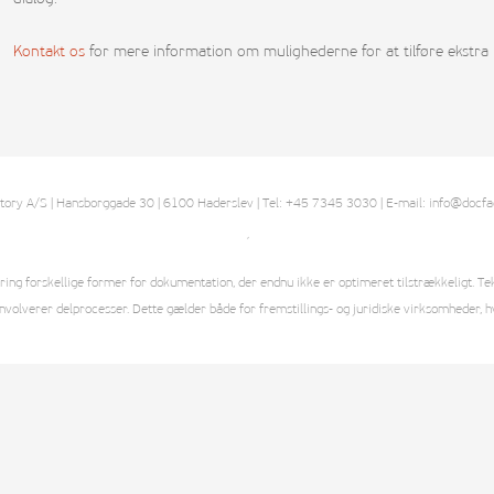
Kontakt os
for mere information om mulighederne for at tilføre ekstra 
ory A/S | Hansborggade 30 | 6100 Haderslev | Tel: +45 7345 3030 | E-mail: info@docfa
´
g forskellige former for dokumentation, der endnu ikke er optimeret tilstrækkeligt. Tekno
involverer delprocesser. Dette gælder både for fremstillings- og juridiske virksomheder, h