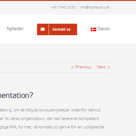
+45 7345 3030
|
info@docfactory.dk
Kontakt os
Nyheder
Dansk
Previous
Next
mentation?
lborg, om at tilbyde konsulentydelser indenfor teknisk
er til Jeres organisation, der kan levere et kompetent
 vigtige XML format, så kontakt os gerne for en uddybende