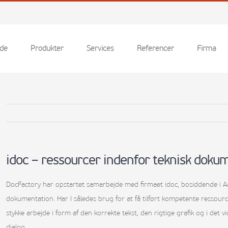
ide
Produkter
Services
Referencer
Firma
idoc – ressourcer indenfor teknisk doku
DocFactory har opstartet samarbejde med firmaet idoc, bosiddende i Aa
dokumentation. Har I således brug for at få tilført kompetente ressourc
stykke arbejde i form af den korrekte tekst, den rigtige grafik og i det
dialog.