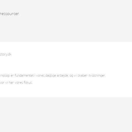
ressourcer.
ctory.dk
logi er fundamentet i vores daglige arbejde, og vi skaber it-løsninger,
vor vi har vores fokus.